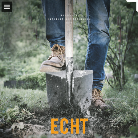
hornbach.de
Seitenübersicht
Vollbild
PDF herunterladen
Suchen
Datenschutzerklärung anzeigen